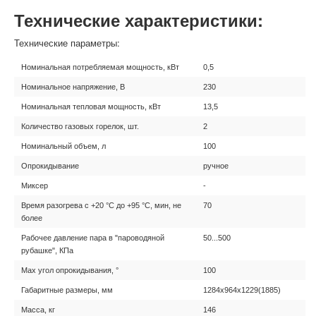
Технические характеристики:
Технические параметры:
Номинальная потребляемая мощность, кВт
0,5
Номинальное напряжение, В
230
Номинальная тепловая мощность, кВт
13,5
Количество газовых горелок, шт.
2
Номинальный объем, л
100
Опрокидывание
ручное
Миксер
-
Время разогрева с +20 °C до +95 °C, мин, не
70
более
Рабочее давление пара в "пароводяной
50...500
рубашке", КПа
Max угол опрокидывания, °
100
Габаритные размеры, мм
1284х964х1229(1885)
Масса, кг
146