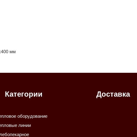
х400 мм
Категории
Доставка
епловое оборудование
епловые линии
лебопекарное