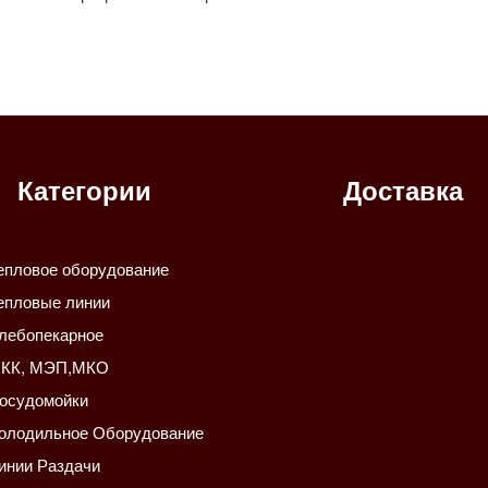
Категории
Доставка
епловое оборудование
епловые линии
лебопекарное
КК, МЭП,МКО
осудомойки
олодильное Оборудование
инии Раздачи