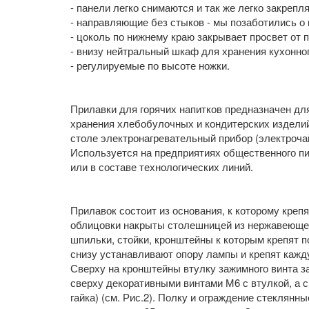
- панели легко снимаются и так же легко закрепл
- направляющие без стыков - мы позаботились о 
- цоколь по нижнему краю закрывает просвет от 
- внизу нейтральный шкаф для хранения кухонног
- регулируемые по высоте ножки.
Прилавки для горячих напитков предназначен дл
хранения хлебобулочных и кондитерских изделий,
столе электронагревательный прибор (электрочай
Используется на предприятиях общественного п
или в составе технологических линий.
Прилавок состоит из основания, к которому креп
облицовки накрыты столешницей из нержавеющей
шпильки, стойки, кронштейны к которым крепят 
снизу устанавливают опору лампы и крепят каж
Сверху на кронштейны втулку зажимного винта з
сверху декоративными винтами М6 с втулкой, а с
гайка) (см. Рис.2). Полку и ограждение стеклянн