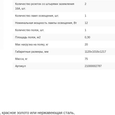
Количество розеток со штырями заземления
2
16А, шт.
Количество ламп освещения, шт.
1
Номинальная мощность лампы освещения, Вт
12
Количество полок, шт.
1
Площадь полок, м2
0,30
Max нагрузка на полку, кг
20
Габаритные размеры, мм
1120х1016х1217
Масса, кг
75
Артикул
21000002787
я, красное золото или нержавеющая сталь,