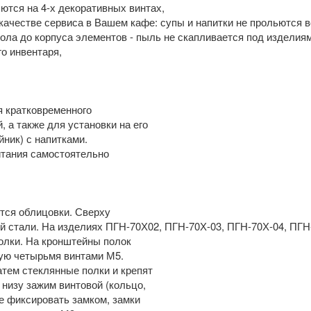
яются на 4-х декоративных винтах,
качестве сервиса в Вашем кафе: супы и напитки не прольются в
пола до корпуса элементов - пыль не скапливается под изделия
о инвентаря,
я кратковременного
 а также для установки на его
ник) с напитками.
итания самостоятельно
ятся облицовки. Сверху
 стали. На изделиях ПГН-70Х02, ПГН-70Х-03, ПГН-70Х-04, ПГН
полки. На кронштейны полок
дую четырьмя винтами М5.
атем стеклянные полки и крепят
 низу зажим винтовой (кольцо,
ые фиксировать замком, замки