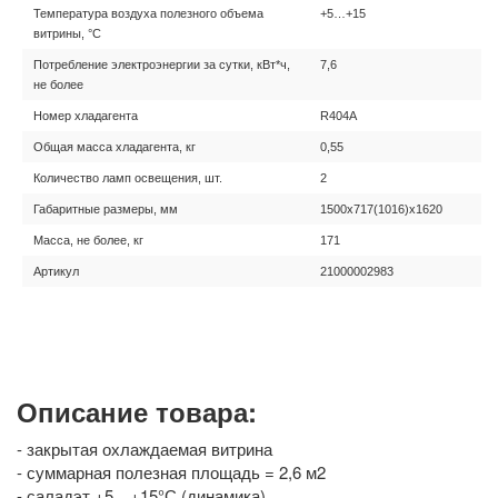
Температура воздуха полезного объема
+5…+15
витрины, °С
Потребление электроэнергии за сутки, кВт*ч,
7,6
не более
Номер хладагента
R404A
Общая масса хладагента, кг
0,55
Количество ламп освещения, шт.
2
Габаритные размеры, мм
1500х717(1016)х1620
Масса, не более, кг
171
Артикул
21000002983
Описание товара:
- закрытая охлаждаемая витрина
- суммарная полезная площадь = 2,6 м2
- саладэт +5…+15°С (динамика)