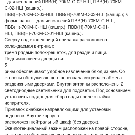
- для исполнений ПВВ(Н)-70КМ-С-02-НШ, ПВВ(Н)-70КМ-
С-02-НШ (кашир.),
ПВВ(Н)-70КМ-С-03-НШ, ПВВ(Н)-70КМ-С-03-НШ (кашир.); в
форме ванны - для исполнений ПВВ(Н)-70КМ-С-НШ,
ПВВ(Н)-70КМ-С-НШ (кашир.), ПВВ(Н)-70КМ-С-01-
НШ, ПВВ(Н)-70КМ-С-01-НШ (кашир.).
Сверху над столешницей прилавка расположена
охлаждаемая витрина с
тремя рядами полок-решеток, для раздачи пищи.
Поднимающиеся дверцы вит-
5
рины обеспечивают удобное извлечение блюд из нее. Со
стороны обслуживающего персонала витрина снабжена
раздвижными дверками. Внутри витрины расположены 2
светодиодные светильники для подсветки. Под основанием
установить поддон для сбора воды после оттайки
испарителя.
Прилавок снабжен направляющими для установки
подносов. Внутри корпуса
расположен нейтральный шкаф (без дверок).
Эквипотенциальный зажим расположен на правой стороне,
со стороны обслуживающего персонала, под основанием.