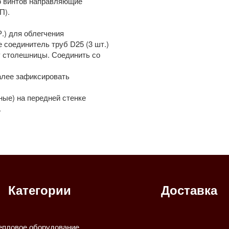
ю винтов направляющие
П).
.) для облегчения
 соединитель труб D25 (3 шт.)
ку столешницы. Соединить со
лее зафиксировать
ые) на передней стенке
.
Категории
Доставка
епловое оборудование