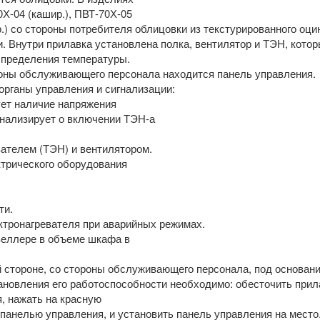
0Х-04 (кашир.), ПВТ-70Х-05
ир.) со стороны потребителя облицовки из текстурированного оц
 Внутри прилавка установлена полка, вентилятор и ТЭН, кото
спределения температуры.
роны обслуживающего персонала находится панель управления.
рганы управления и сигнализации:
ует наличие напряжения
игнализирует о включении ТЭН-а
вателем (ТЭН) и вентилятором.
ктрического оборудования
ти.
ктронагревателя при аварийных режимах.
веллере в объеме шкафа в
 стороне, со стороны обслуживающего персонала, под основани
новления его работоспособности необходимо: обесточить прил
, нажать на красную
панелью управления, и установить панель управления на место