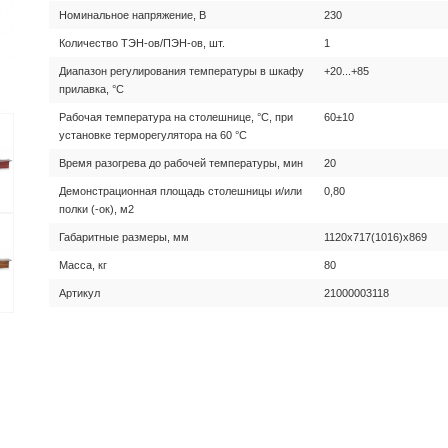
Номинальное напряжение, В
230
Количество ТЭН-ов/ПЭН-ов, шт.
1
Диапазон регулирования температуры в шкафу
+20...+85
прилавка, °С
Рабочая температура на столешнице, °С, при
60±10
установке терморегулятора на 60 °С
Время разогрева до рабочей температуры, мин
20
Демонстрационная площадь столешницы и/или
0,80
полки (-ок), м2
Габаритные размеры, мм
1120х717(1016)х869
Масса, кг
80
Артикул
21000003118