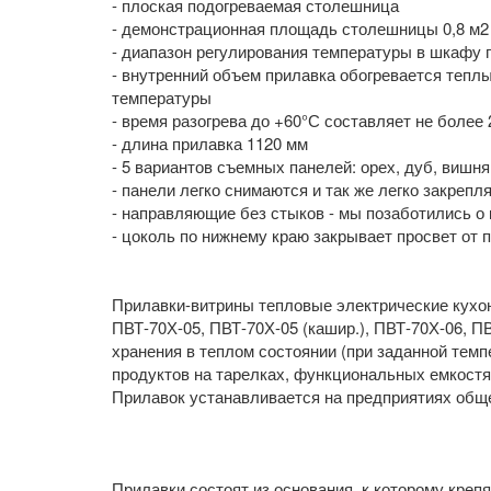
- плоская подогреваемая столешница
- демонстрационная площадь столешницы 0,8 м2
- диапазон регулирования температуры в шкафу 
- внутренний объем прилавка обогревается теп
температуры
- время разогрева до +60°С составляет не более 
- длина прилавка 1120 мм
- 5 вариантов съемных панелей: орех, дуб, вишн
- панели легко снимаются и так же легко закрепл
- направляющие без стыков - мы позаботились о 
- цоколь по нижнему краю закрывает просвет от 
Прилавки-витрины тепловые электрические кухонн
ПВТ-70Х-05, ПВТ-70Х-05 (кашир.), ПВТ-70Х-06, П
хранения в теплом состоянии (при заданной тем
продуктов на тарелках, функциональных емкостя
Прилавок устанавливается на предприятиях обще
Прилавки состоят из основания, к которому креп