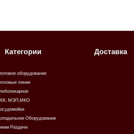
Категории
Доставка
епловое оборудование
епловые линии
лебопекарное
КК, МЭП,МКО
осудомойки
олодильное Оборудование
инии Раздачи