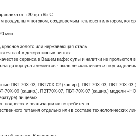
прилавка от +20 до +85°С
лым воздушным потоком, создаваемым тепловентилятором, кото
20 мин
я, красное золото или нержавеющая сталь
яются на 4-х декоративных винтах
качестве сервиса в Вашем кафе: супы и напитки не прольются в
пола до корпуса элементов - пыль не скапливается под изделия
ые ПВТ-70Х-02, ПВТ70Х-02 (кашир.), ПВТ-70Х-03, ПВТ-70Х-03 (к
ВТ-70Х-06 (кашир.), ПВТ70Х-07, ПВТ-70Х-07 (кашир.) модели «
пературе) пищевых
х, подносах и реализации их потребителю.
ственного питания отдельно или в составе технологических ли
ятся облицовки. В изделиях