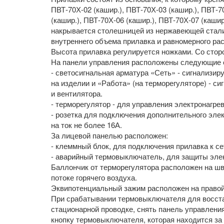
ПВТ-70Х-02 (кашир.), ПВТ-70Х-03 (кашир.), ПВТ-7
(кашир.), ПВТ-70Х-06 (кашир.), ПВТ-70Х-07 (каш
накрывается столешницей из нержавеющей стали.
внутреннего объема прилавка и равномерного ра
Высота прилавка регулируется ножками. Со сто
На панели управления расположены следующие о
- светосигнальная арматура «Сеть» - сигнализир
на изделии и «Работа» (на терморегуляторе) - с
и вентилятора.
- терморегулятор - для управления электронагре
- розетка для подключения дополнительного эле
на ток не более 16А.
За лицевой панелью расположен:
- клеммный блок, для подключения прилавка к се
- аварийный термовыключатель, для защиты эле
Баллончик от терморегулятора расположен на ш
потоке горячего воздуха.
Эквипотенциальный зажим расположен на правой
При срабатывании термовыключателя для восста
стационарной проводке, снять панель управления
кнопку термовыключателя, которая находится за 