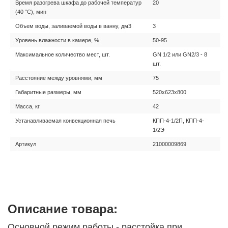
Время разогрева шкафа до рабочей температур
20
(40 °С), мин
Объем воды, заливаемой воды в ванну, дм3
3
Уровень влажности в камере, %
50-95
Максимальное количество мест, шт.
GN 1/2 или GN2/3 - 8
шт.
Расстояние между уровнями, мм
75
Габаритные размеры, мм
520х623х800
Масса, кг
42
Устанавливаемая конвекционная печь
КПП-4-1/2П, КПП-4-
1/2Э
Артикул
21000009869
Описание товара:
Основной режим работы - расстойка при