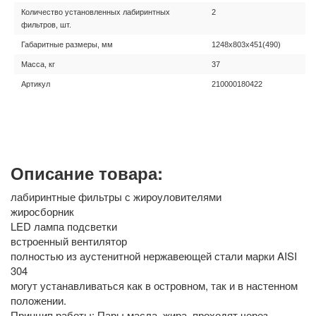
Количество установленных лабиринтных
2
фильтров, шт.
Габаритные размеры, мм
1248х803х451(490)
Масса, кг
37
Артикул
210000180422
Описание товара:
лабиринтные фильтры с жироуловителями
жиросборник
LED лампа подсветки
встроенный вентилятор
полностью из аустенитной нержавеющей стали марки AISI
304
могут устанавливаться как в островном, так и в настенном
положении.
Принцип работы: Пары масла, жира, проходят через