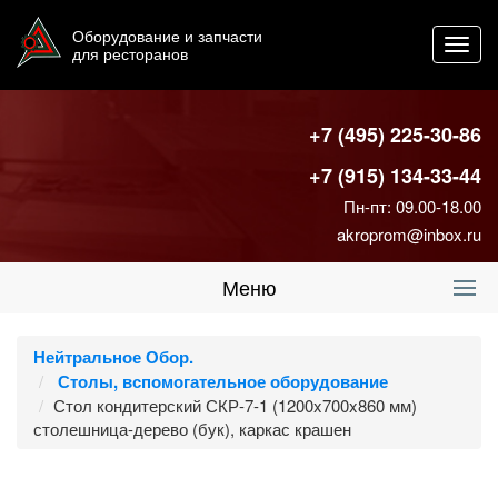
Оборудование и запчасти
Toggl
для ресторанов
navig
+7 (495) 225-30-86
+7 (915) 134-33-44
Пн-пт: 09.00-18.00
akroprom@inbox.ru
Меню
Нейтральное Обор.
Столы, вспомогательное оборудование
Стол кондитерский СКР-7-1 (1200x700x860 мм)
столешница-дерево (бук), каркас крашен