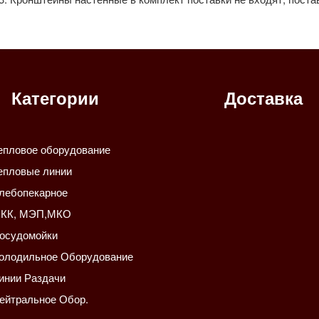
Категории
Доставка
епловое оборудование
епловые линии
лебопекарное
КК, МЭП,МКО
осудомойки
олодильное Оборудование
инии Раздачи
ейтральное Обор.