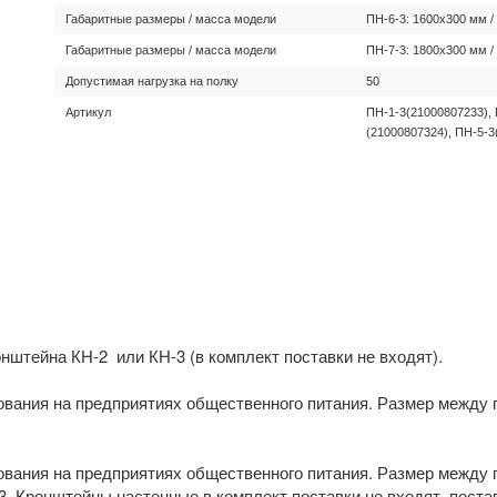
Габаритные размеры / масса модели
ПН-6-3: 1600х300 мм / 
Габаритные размеры / масса модели
ПН-7-3: 1800х300 мм / 
Допустимая нагрузка на полку
50
Артикул
ПН-1-3(21000807233), 
(21000807324), ПН-5-3
онштейна КН-2 или КН-3 (в комплект поставки не входят).
вания на предприятиях общественного питания. Размер между 
вания на предприятиях общественного питания. Размер между 
3. Кронштейны настенные в комплект поставки не входят, поста