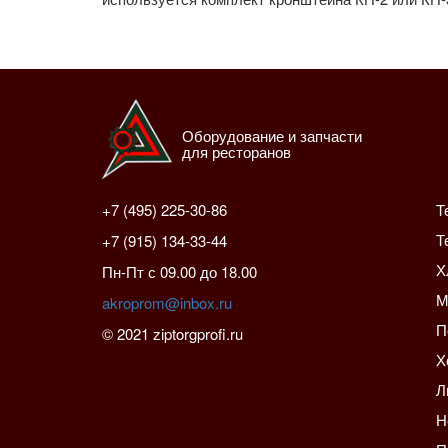
Оборудование и запчасти
для ресторанов
+7 (495) 225-30-86
Т
Т
+7 (915) 134-33-44
Х
Пн-Пт с 09.00 до 18.00
М
akroprom@inbox.ru
П
© 2021 ziptorgprofi.ru
Х
Л
Н