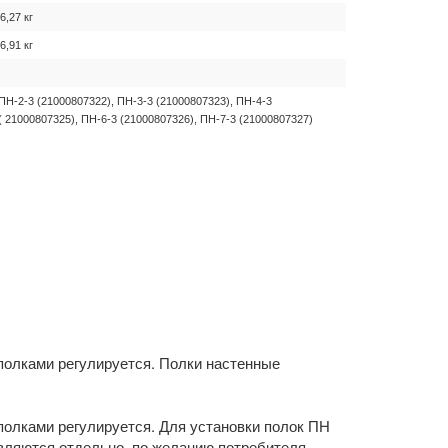
6,27 кг
6,91 кг
ПН-2-3 (21000807322), ПН-3-3 (21000807323), ПН-4-3
( 21000807325), ПН-6-3 (21000807326), ПН-7-3 (21000807327)
полками регулируется. Полки настенные
полками регулируется. Для установки полок ПН
вляются отдельно, по желанию потребителя.