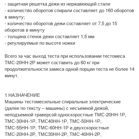
- защитная решетка дежи из нержавеющей стали
- количество оборотов спирали составляет до 160 оборотов
в минуту;
- количество оборотов дежи составляет от 7,5 до 15
оборотов в минуту
- толщина стенок дежи составляет 1,5 мм
- регулируемые по высоте ножки
Всего за час выход теста при использовании тестомеса
ТМС-20НН-2Р может составить до 60 кг при
продолжительности замеса одной порции теста не более 14
минут.
1 НАЗНАЧЕНИЕ
Машины тестомесильные спиральные электрические
(далее по тексту – машины) с несъемной дежой,
неподъемной траверсой односкоростные ТМС-20НН-1Р,
ТМС-30НН-1Р, ТМС40НН-1Р, ТМС-50НН-1Р,
ТМС-55НН-1Р, ТМС-60НН-1Р и двухскоростные
ТМС-20НН-2Р, ТМС30НН-2Р, ТМС-40НН-2Р,