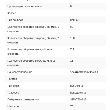
Производительность, кг/час
60
Колеса
-
Тип привода
цепной
Количество оборотов спирали, об/ мин, 1
80
скорость
Количество оборотов спирали, об/ мин, 2
160
скорость
Количество оборотов дежи, об/ мин, 1
7,5
скорость
Количество оборотов дежи, об/ мин, 2
15
скорость
Панель управления
электромеханическая
Таймер
+
Тип дежи
несъемная
Траверса
неподъемная
Габаритные размеры, мм
395х750х615
Масса, кг
75