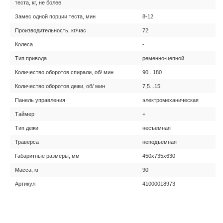
теста, кг, не более
Замес одной порции теста, мин
8-12
Производительность, кг/час
72
Колеса
-
Тип привода
ременно-цепной
Количество оборотов спирали, об/ мин
90...180
Количество оборотов дежи, об/ мин
7,5...15
Панель управления
электромеханическая
Таймер
+
Тип дежи
несъемная
Траверса
неподъемная
Габаритные размеры, мм
450х735х630
Масса, кг
90
Артикул
41000018973