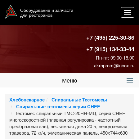
Оборудование и запчасти
Toggl
для ресторанов
navig
+7 (495) 225-30-86
+7 (915) 134-33-44
Пн-пт: 09.00-18.00
akroprom@inbox.ru
Меню
Хлебопекарное
Спиральные Тестомесы
Спиральные тестомесы серии CHEF
Тестомес спиральный ТМС-20НН-МЦ, серия CHEF,
многоскоростной (плавная регулировка - частотный
преобразователь), несъемная дежа 20 л, неподъемная
траверса, 72 кг/ч, э/механическая панель, 450х744х630