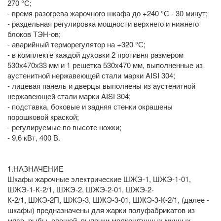
270 °С;
- время разогрева жарочного шкафа до +240 °С - 30 минут;
- раздельная регулировка мощности верхнего и нижнего
блоков ТЭН-ов;
- аварийный терморегулятор на +320 °С;
- в комплекте каждой духовки 2 противня размером
530х470х33 мм и 1 решетка 530х470 мм, выполненные из
аустенитной нержавеющей стали марки AISI 304;
- лицевая панель и дверцы выполнены из аустенитной
нержавеющей стали марки AISI 304;
- подставка, боковые и задняя стенки окрашены
порошковой краской;
- регулируемые по высоте ножки;
- 9,6 кВт, 400 В.
1.НАЗНАЧЕНИЕ
Шкафы жарочные электрические ШЖЭ-1, ШЖЭ-1-01,
ШЖЭ-1-К-2/1, ШЖЭ-2, ШЖЭ-2-01, ШЖЭ-2-
К-2/1, ШЖЭ-2П, ШЖЭ-3, ШЖЭ-3-01, ШЖЭ-3-К-2/1, (далее -
шкафы) предназначены для жарки полуфабрикатов из
мяса, рыбы, овощей, выпечки мелкоштучных мучных