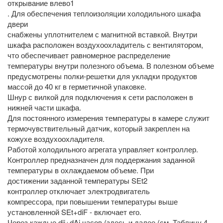
открывание влево1
. Для обеспечения теплоизоляции холодильного шкафа
двери
снабжены уплотнителем с магнитной вставкой. Внутри
шкафа расположен воздухоохладитель с вентилятором,
что обеспечивает равномерное распределение
температуры внутри полезного объема. В полезном объеме
предусмотрены полки-решетки для укладки продуктов
массой до 40 кг в герметичной упаковке.
Шнур с вилкой для подключения к сети расположен в
нижней части шкафа.
Для постоянного измерения температуры в камере служит
термочувствительный датчик, который закреплен на
кожухе воздухоохладителя.
Работой холодильного агрегата управляет контроллер.
Контроллер предназначен для поддержания заданной
температуры в охлаждаемом объеме. При
достижении заданной температуры SEt2
контроллер отключает электродвигатель
компрессора, при повышении температуры выше
установленной SEt+diF - включает его.
Через каждые dii÷dAi часов (здесь и далее (см. Таблицу 4