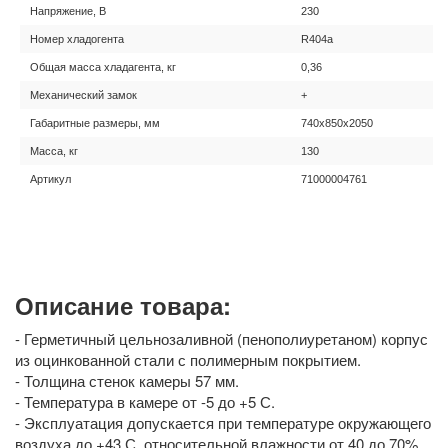
Напряжение, В
230
Номер хладогента
R404а
Общая масса хладагента, кг
0,36
Механический замок
+
Габаритные размеры, мм
740х850х2050
Масса, кг
130
Артикул
71000004761
Описание товара:
- Герметичный цельнозаливной (пенополиуретаном) корпус
из оцинкованной стали с полимерным покрытием.
- Толщина стенок камеры 57 мм.
- Температура в камере от -5 до +5 С.
- Эксплуатация допускается при температуре окружающего
воздуха до +43 С, относительной влажности от 40 до 70%.