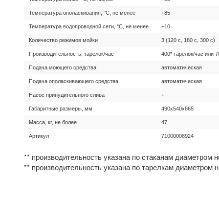
Температура ополаскивания, °С, не менее
+85
Температура водопроводной сети, °С, не менее
+10
Количество режимов мойки
3 (120 с, 180 с, 300 с)
Производительность, тарелок/час
400* тарелок/час или 7
Подача моющего средства
автоматическая
Подача ополаскивающего средства
автоматическая
Насос принудительного слива
+
Габаритные размеры, мм
490x540x865
Масса, кг, не более
47
Артикул
71000008924
** производительность указана по стаканам диаметром н
** производительность указана по тарелкам диаметром н