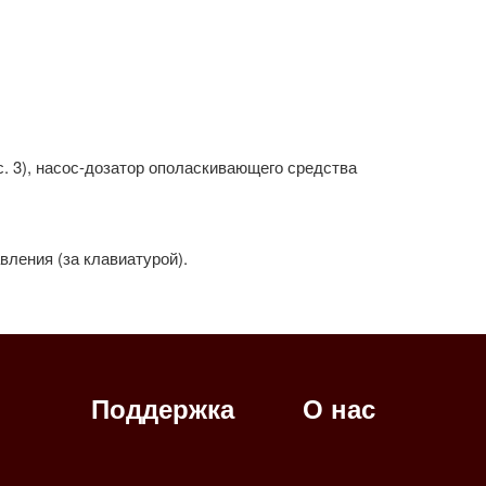
ис. 3), насос-дозатор ополаскивающего средства
авления (за клавиатурой).
Поддержка
О нас