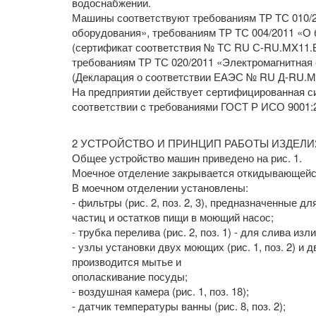
водоснабжении.
Машины соответствуют требованиям ТР ТС 010/2
оборудования», требованиям ТР ТС 004/2011 «О 
(сертификат соответствия № ТС RU С-RU.MX11.В.0
требованиям ТР ТС 020/2011 «Электромагнитная
(Декларация о соответствии ЕАЭС № RU Д-RU.МХ11
На предприятии действует сертифицированная с
соответствии c требованиями ГОСТ Р ИСО 9001:2
2 УСТРОЙСТВО И ПРИНЦИП РАБОТЫ ИЗДЕЛИ
Общее устройство машин приведено на рис. 1.
Моечное отделение закрывается откидывающейся 
В моечном отделении установлены:
- фильтры (рис. 2, поз. 2, 3), предназначенные 
частиц и остатков пищи в моющий насос;
- трубка перелива (рис. 2, поз. 1) - для слива и
- узлы установки двух моющих (рис. 1, поз. 2) и
производится мытье и
ополаскивание посуды;
- воздушная камера (рис. 1, поз. 18);
- датчик температуры ванны (рис. 8, поз. 2);