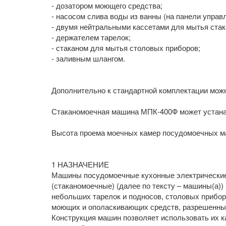
- дозатором моющего средства;
- насосом слива воды из ванны (на панели упра
- двумя нейтральными кассетами для мытья стака
- держателем тарелок;
- стаканом для мытья столовых приборов;
- заливным шлангом.
Дополнительно к стандартной комплектации можн
Стаканомоечная машина МПК-400Ф может устана
Высота проема моечных камер посудомоечных ма
1 НАЗНАЧЕНИЕ
Машины посудомоечные кухонные электрически
(стаканомоечные) (далее по тексту – машины(а))
небольших тарелок и подносов, столовых прибор
моющих и ополаскивающих средств, разрешенны
Конструкция машин позволяет использовать их ка