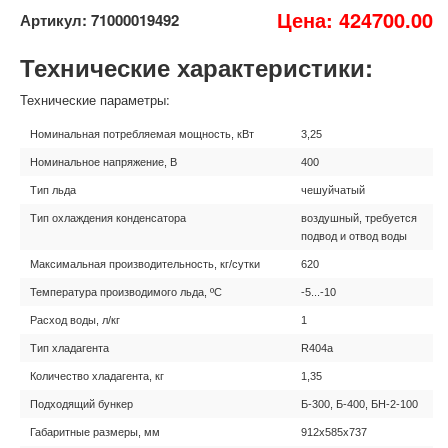
Цена: 424700.00
Артикул: 71000019492
Технические характеристики:
Технические параметры:
Номинальная потребляемая мощность, кВт
3,25
Номинальное напряжение, В
400
Тип льда
чешуйчатый
Тип охлаждения конденсатора
воздушный, требуется
подвод и отвод воды
Максимальная производительность, кг/сутки
620
Температура производимого льда, ºС
-5...-10
Расход воды, л/кг
1
Тип хладагента
R404a
Количество хладагента, кг
1,35
Подходящий бункер
Б-300, Б-400, БН-2-100
Габаритные размеры, мм
912х585х737