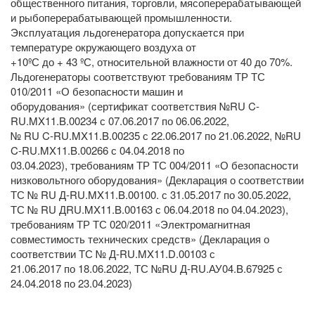
общественного питания, торговли, мясоперерабатывающей
и рыбоперерабатывающей промышленности.
Эксплуатация льдогенератора допускается при
температуре окружающего воздуха от
+10ºС до + 43 ºС, относительной влажности от 40 до 70%.
Льдогенераторы соответствуют требованиям ТР ТС
010/2011 «О безопасности машин и
оборудования» (сертификат соответствия №RU C-
RU.MX11.B.00234 с 07.06.2017 по 06.06.2022,
№ RU C-RU.MX11.B.00235 с 22.06.2017 по 21.06.2022, №RU
C-RU.MX11.B.00266 с 04.04.2018 по
03.04.2023), требованиям ТР ТС 004/2011 «О безопасности
низковольтного оборудования» (Декларация о соответствии
ТС № RU Д-RU.MX11.B.00100. с 31.05.2017 по 30.05.2022,
ТС № RU ДRU.MX11.B.00163 с 06.04.2018 по 04.04.2023),
требованиям ТР ТС 020/2011 «Электромагнитная
совместимость технических средств» (Декларация о
соответствии ТС № Д-RU.MX11.D.00103 с
21.06.2017 по 18.06.2022, ТС №RU Д-RU.АУ04.B.67925 с
24.04.2018 по 23.04.2023)