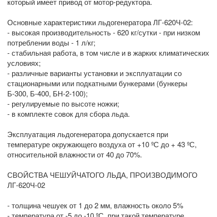
который имеет привод от мотор-редуктора.
Основные характеристики льдогенератора ЛГ-620Ч-02:
- высокая производительность - 620 кг/сутки - при низком
потреблении воды - 1 л/кг;
- стабильная работа, в том числе и в жарких климатических
условиях;
- различные варианты установки и эксплуатации со
стационарными или подкатными бункерами (бункеры
Б-300, Б-400, БН-2-100);
- регулируемые по высоте ножки;
- в комплекте совок для сбора льда.
Эксплуатация льдогенератора допускается при
температуре окружающего воздуха от +10 ºС до + 43 ºС,
относительной влажности от 40 до 70%.
СВОЙСТВА ЧЕШУЙЧАТОГО ЛЬДА, ПРОИЗВОДИМОГО
ЛГ-620Ч-02
- толщина чешуек от 1 до 2 мм, влажность около 5%
- температура от -5 до -10 ºС, при такой температуре